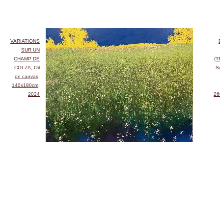
VARIATIONS
SUR UN
CHAMP DE
(
COLZA, Oil
S
on canvas,
140x180cm,
2024
26