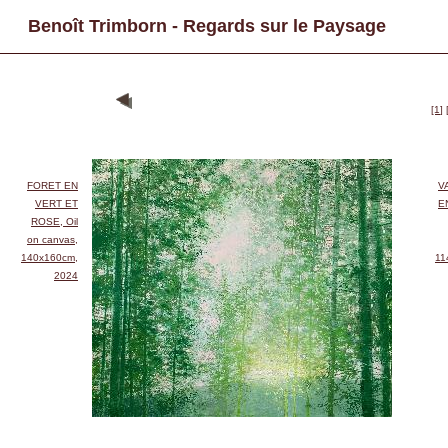
Benoît Trimborn - Regards sur le Paysage
[1]
FORET EN
V
VERT ET
E
ROSE, Oil
on canvas,
140x160cm,
11
2024